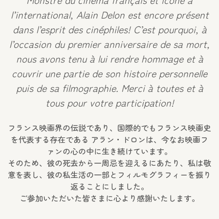
l’international, Alain Delon est encore présent
dans l’esprit des cinéphiles! C’est pourquoi, à
l’occasion du premier anniversaire de sa mort,
nous avons tenu à lui rendre hommage et à
couvrir une partie de son histoire personnelle
puis de sa filmographie. Merci à toutes et à
tous pour votre participation!
フランス映画界の伝説であり、国際的でもフランス映画史
を代表する存在である アラン・ドロンは、今なお映画フ
ァンの心の中に生き続けています。
そのため、彼の死去から一周忌を迎えるにあたり、私は敬
意を表し、彼の私生活の一部とフィルモグラフィーを振り
返ることにしました。
ご参加いただいた皆さまに心より感謝いたします。